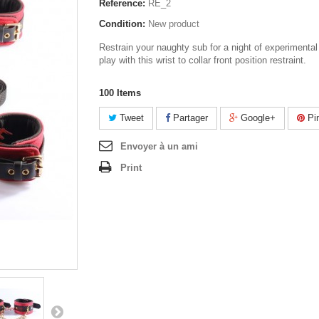
Reference:
RE_2
Condition:
New product
Restrain your naughty sub for a night of experimenta
play with this wrist to collar front position restraint.
100
Items
Tweet
Partager
Google+
Pin
Envoyer à un ami
Print