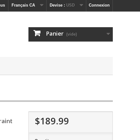
ous
Français CA
Devise :
USD
Connexion
Panier
(vide)
$189.99
raint