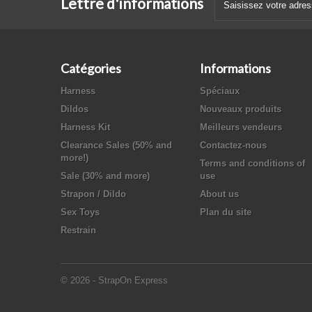
Lettre d'informations
Catégories
Informations
Harness
Spéciaux
Dildos
Nouveaux produits
Harness Kit
Meilleurs vendeurs
Clearance Sales (50% and
Contactez-nous
more!)
Terms and conditions of
Sale (30% and more)
use
Strapon / Dildo
About us
Sex Toys
Plan du site
Restrain
© 2026 - StrapOn Express