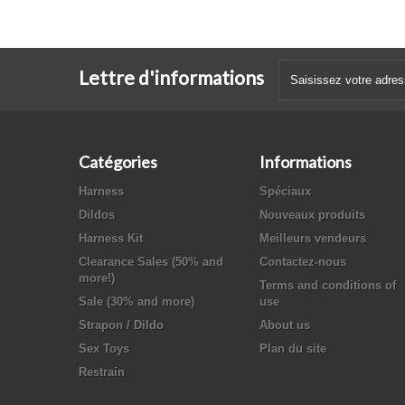
Lettre d'informations
Catégories
Informations
Harness
Spéciaux
Dildos
Nouveaux produits
Harness Kit
Meilleurs vendeurs
Clearance Sales (50% and
Contactez-nous
more!)
Terms and conditions of
Sale (30% and more)
use
Strapon / Dildo
About us
Sex Toys
Plan du site
Restrain