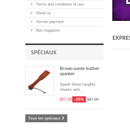
Terms and conditions of use
About us
Secure payment
Nos magasins
EXPRE
SPÉCIAUX
Brown suede leather
spanker
Spank those naughty
cheeks with...
-35%
$57.19
$87.99
Tous les spéciaux