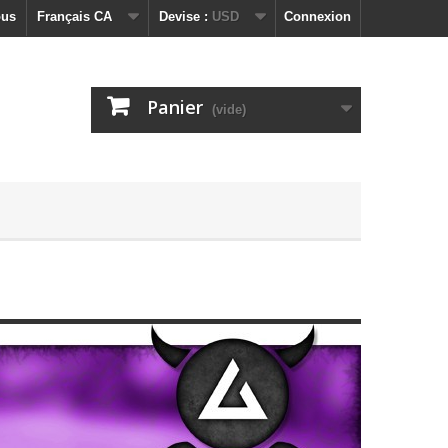
ous
Français CA
Devise :
USD
Connexion
Panier
(vide)