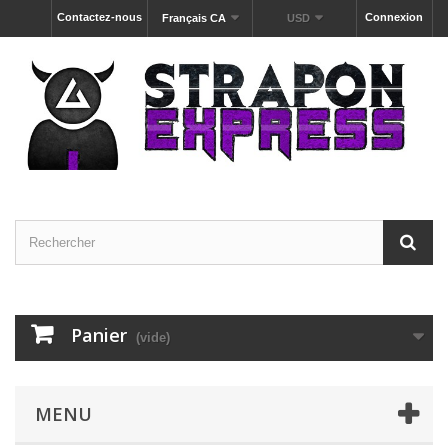
Contactez-nous
Connexion
Français CA
USD
Panier
(vide)
MENU